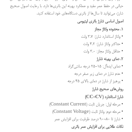
حیاتی در حفظ عمر مفید و عملکرد بهینه این باتری‌ها دارد. با رعایت اصول صحیح
شارژ، می‌توانید تا سال‌ها از باتری دستگاه‌های خود استفاده کنید.
اصول اساسی شارژ باتری لیتیومی
۱. محدوده ولتاژ مجاز
• ولتاژ استاندارد شارژ: ۳.۷ ولت
• حداکثر ولتاژ شارژ: ۴.۲ ولت
• حداقل ولتاژ مجاز: ۳.۰ ولت
۲. دمای بهینه شارژ
• دمای ایده‌آل: ۱۵-۲۵ درجه سانتی‌گراد
• عدم شارژ در دمای زیر صفر درجه
• پرهیز از شارژ در دمای بالای ۴۵ درجه
روش‌های صحیح شارژ
شارژ استاندارد (CC-CV)
• مرحله اول: جریان ثابت (Constant Current)
• مرحله دوم: ولتاژ ثابت (Constant Voltage)
• شارژ تا ۸۰-۹۰ درصد ظرفیت برای افزایش عمر
نکات طلایی برای افزایش عمر باتری