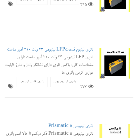
315
باتری لیتیوم فسفاتLFP لیتیومی 24 ولت 210 آمپر ساعت
باتری LFP لیتیومی 24 ولت 210 آمپر ساعت دارای
مشخصات کلی: باکس فلزی دارای نشانگر ولتاژ و شارژ قابلیت
موازی کردن باتری ها
باتری لیتیوم یونی
باتری قلمی لیتیومی
372
باتری لیتیومی Prismatic 5
باتری لیتیومی Prismatic 5 فکر میکنم تا حالا اسم باتری