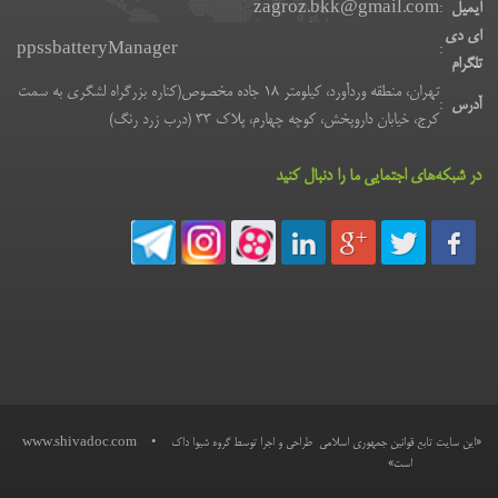
ایمیل
:
zagroz.bkk@gmail.com
ای دی
ppssbatteryManager
:
تلگرام
تهران، منطقه وردآورد، کیلومتر 18 جاده مخصوص(کناره بزرگراه لشگری به سمت
آدرس
:
کرج، خیابان داروپخش، کوچه چهارم، پلاک 33 (درب زرد رنگ)
در شبکه‌های اجتمایی ما را دنبال کنید
«این سایت تابع قوانین جمهوری اسلامی
طراحی و اجرا توسط گروه شیوا داک
•
www.shivadoc.com
است»