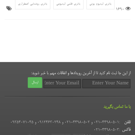
باتری لیتیوم یونی
باتری قلمی لیتیومی
باتری روشنایی اضطراری
1690
از این جا ثبت نام کنید تا از آخرین رویدادها و اتفاقات مهم با خبر شوید:
ارسال
با ما تماس بگیرید
تلفن
:
021-44980501 و 44980502-021 و 09124630248 و 09354071045
فاکس
:
021-44980503